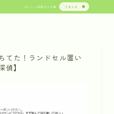
おいしい料理のメモ帳
うまメモ
ちてた！ランドセル置い
探偵】