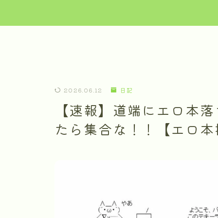
2026.06.12
日記
【速報】道端にエロ本落
たら集合な！！【エロ本