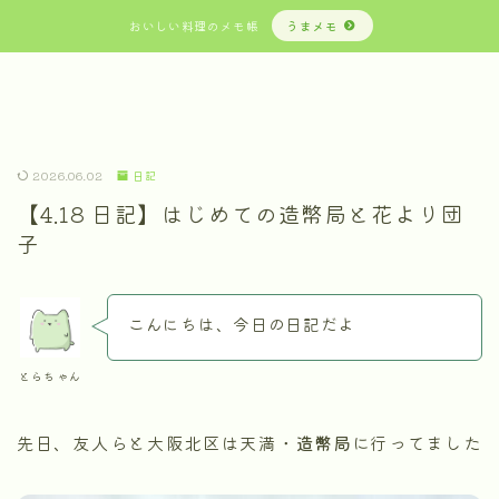
おいしい料理のメモ帳
うまメモ
2026.06.02
日記
【4.18 日記】はじめての造幣局と花より団
子
こんにちは、今日の日記だよ
とらちゃん
先日、友人らと大阪北区は天満・
造幣局
に行ってました