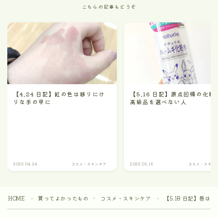
こちらの記事もどうぞ
【4.24 日記】紅の色は移りにけ
【5.16 日記】原点回帰の化
りな手の甲に
高級品を選べない人
2026.04.24
コスメ・スキンケア
2026.05.16
コスメ・スキン
HOME
買ってよかったもの
コスメ・スキンケア
【5.18 日記】唇
＞
＞
＞