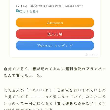
¥1,540
（2026/05/15 22:41時点 | Amazon調べ）
口コミを見る
Amazon
楽天市場
Yahooショッピング
ポチップ
自分でも思う。
唇が荒れてるのに超刺激物のプランパー
なんて買うなよ
、と。
でも友人が「これいいよ！」と新色を買い求めているの
を見てからずーーーーっと気になっていて、なんかこう
いうのって一回気になると
「買う運命なのかな？」
と半
分錯乱状態になってしまう。