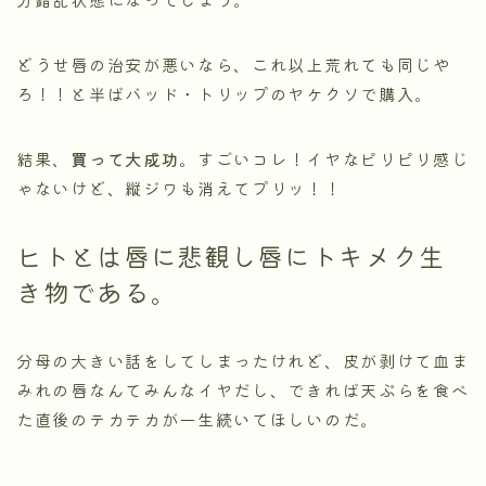
どうせ唇の治安が悪いなら、これ以上荒れても同じや
ろ！！と半ばバッド・トリップのヤケクソで購入。
結果、
買って大成功
。すごいコレ！イヤなピリピリ感じ
ゃないけど、縦ジワも消えてプリッ！！
ヒトとは唇に悲観し唇にトキメク生
き物である。
分母の大きい話をしてしまったけれど、皮が剥けて血ま
みれの唇なんてみんなイヤだし、できれば天ぷらを食べ
た直後のテカテカが一生続いてほしいのだ。