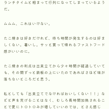
ランチタイムと相まって行列になってしまっているよう
だ。
ムムム、これはいけない。
たこ焼きは好きだけれど、待ち時間が発生するのは好ま
しくない。暑いし。サッと買って帰れるファストフード
感がいいのに。
たこ焼きの利点は出来立てから少々時間が経過していて
も、その間ずっと鉄板の上にいたのであればさほど味が
落ちないところだと思う。
私としても「出来立てでなければおいしくない！！」な
どと声を荒げることはなく、むしろ長時間加熱されるこ
とで更にトロトロみが増していいのでは、とさえ感じ