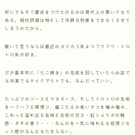
何にでもすぐ優劣をつけたがるのは現代人の悪いクセで
ある。相対評価は時として冷静な判断をできなくさせて
しまうのだから。
敷いて言うならば最近のカリカリ系よりフワフワ・トロ
トロ系が好き。
だが基本的に「たこ焼き」の名前を冠していたらお店で
も冷凍でもテイクアウトでも、なんだっていい。
たっぷりのソースとマヨネーズ、そしてトロトロの生地
をハフハフと頬張り、歯ごたえの良いタコを噛み噛み、
じわっと溢れ出る旨味と生地の甘さ・紅ショウガの触
感・ネギの香り・・・なんかを一気に味わえる欲張りセ
ット感がなんともたまらない。