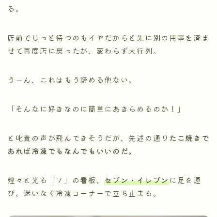
る。
店前でじっと待つのもイヤだからと先に別の用事を済ま
せて再度店に戻ったが、変わらず大行列。
うーん、これはもう諦める他ない。
「そんなに好きなのに簡単にあきらめるのか！」
と叱責の声が飛んできそうだが、先述の通り
たこ焼きで
あれば冷凍でもなんでもいいのだ。
煌々と光る「７」の看板、
セブン・イレブン
に足を運
び、迷いなく冷凍コーナーで立ち止まる。