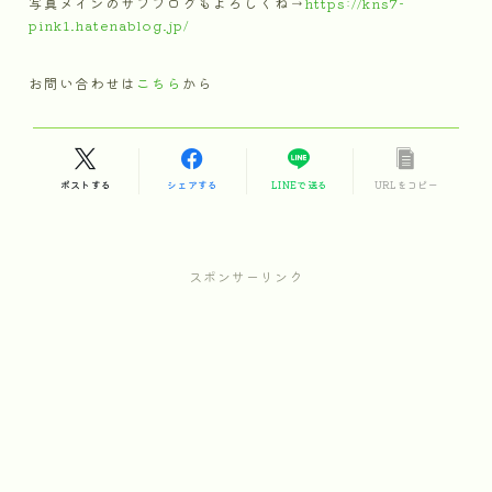
写真メインのサブブログもよろしくね→
https://kns7-
pink1.hatenablog.jp/
お問い合わせは
こちら
から
ポストする
シェアする
LINEで送る
URLをコピー
スポンサーリンク