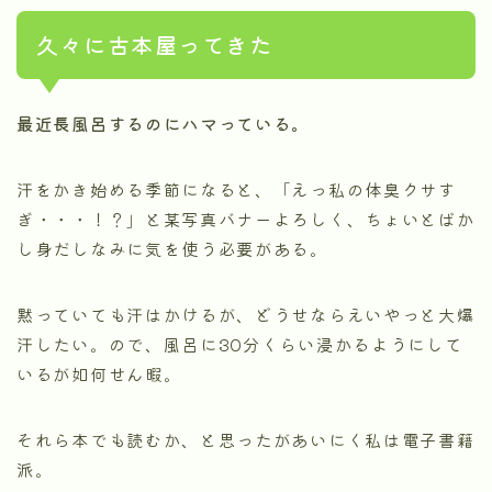
久々に古本屋ってきた
最近長風呂するのにハマっている。
汗をかき始める季節になると、「えっ私の体臭クサす
ぎ・・・！？」と某写真バナーよろしく、ちょいとばか
し身だしなみに気を使う必要がある。
黙っていても汗はかけるが、どうせならえいやっと大爆
汗したい。ので、風呂に30分くらい浸かるようにして
いるが如何せん暇。
それら本でも読むか、と思ったがあいにく私は電子書籍
派。