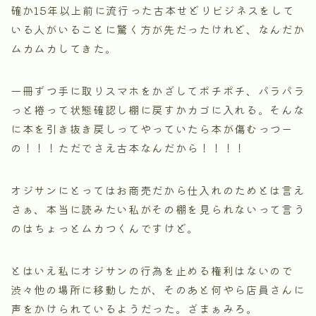
確か15年以上前に流行った古本せどりビジネスをして
いる人がいることに驚く方が先だったけれど、なんだか
ムカムカしてきた。
一冊ずつ手に取りスマホをかざしてポチポチ、パラパラ
っと捲って状態確認し棚に戻すかカゴに入れる。そんな
に本を引き抜き戻しってやっていたら本が傷むっつー
の！！！ただでさえ古本なんだから！！！！
オジサンにとってはお商売だから仕入れのためとは言え
さぁ、本当に読みたい私がその棚を見られないって言う
のはちょっとムカつくんですけど。
とはいえ私にオジサンの行為を止める権利はないので
渋々他の場所に移動したが、そのあと何やら店員さんに
声をかけられているようだった。ざまぁみろ。