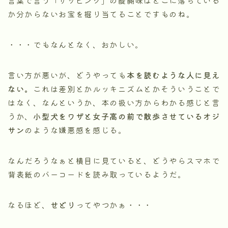
言葉で言う「ザッピング」の醍醐味はどこに落ちている
か分からないお宝を掘り当てることですものね。
・・・でもなんとなく、おかしい。
言い方が悪いが、どうやっても
本を読むような人に見え
ない。
これは差別とかルッキニズムとかそういうことで
はなく、なんというか、本の扱い方からわかる感じと言
うか、
小型犬をワザと女子高の前で散歩させているオジ
サン
のような嫌悪感を感じる。
なんだろうなぁと横目に見ていると、どうやらスマホで
背表紙のバーコードを読み取っているようだ。
なるほど、
せどり
ってやつかぁ・・・