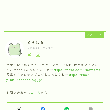
プロフィール
とらはる
元気に息をしています
文章と絵をかくひと ファニーでポップな30代が書いていま
す。 noteもよろしくどうぞ→
https://note.com/knemama
写真メインのサブブログもよろしくね→
https://kns7-
pink1.hatenablog.jp/
お問い合わせは
こちら
から