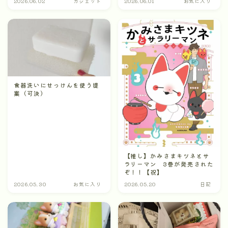
2026.06.02
ガジェット
2026.06.01
お気に入り
食器洗いにせっけんを使う提
案（可決）
【推し】かみさまキツネとサ
ラリーマン 3巻が発売された
ぞ！！【祝】
2026.05.30
お気に入り
2026.05.20
日記