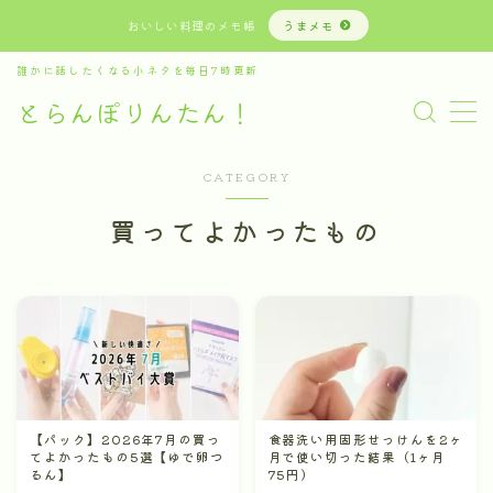
おいしい料理のメモ帳
うまメモ
誰かに話したくなる小ネタを毎日7時更新
MENU
とらんぽりんたん！
#1157 (タイトルなし)
お問い合わせ
カテゴリ：ブログ・noteカスタム
CATEGORY
カテゴリ：感想文
カテゴリ：日記
買ってよかったもの
カテゴリ：美容レポ
カテゴリ：買ってよかった
デモプリセット記事 #4
デモプリセット記事 Part09
トップページ #4
プライバシーポリシー
【パック】2026年7月の買っ
食器洗い用固形せっけんを2ヶ
てよかったもの5選【ゆで卵つ
月で使い切った結果（1ヶ月
るん】
75円）