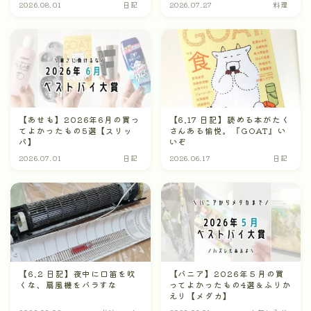
2026.08.01
日記
2026.07.27
料理
【あせも】2026年6月の買っ
【6.17 日記】読める本がたく
てよかったもの5選【スリッ
さんある愉悦。『GOAT』い
パ】
いぞ
2026.07.01
日記
2026.06.17
日記
【6.2 日記】夜中に口笛を吹
【バニア】2026年５月の買
くな、扇風機をバラすな
ってよかったもの4選＆ふりか
えり【メダカ】