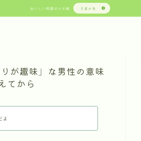
おいしい料理のメモ帳
うまメモ
ー作りが趣味」な男性の意味
えてから
だよ