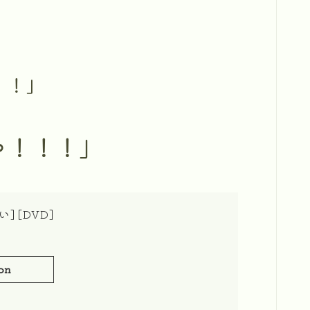
！！」
ゃ！！！」
] [DVD]
on