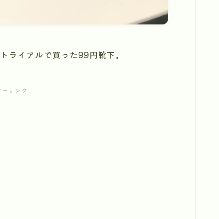
。
トライアルで買った99円靴下。
サーリンク