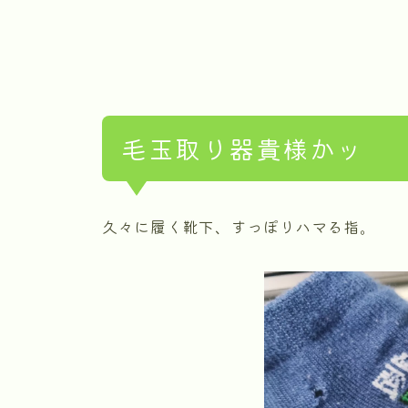
毛玉取り器貴様かッ
久々に履く靴下、すっぽりハマる指。