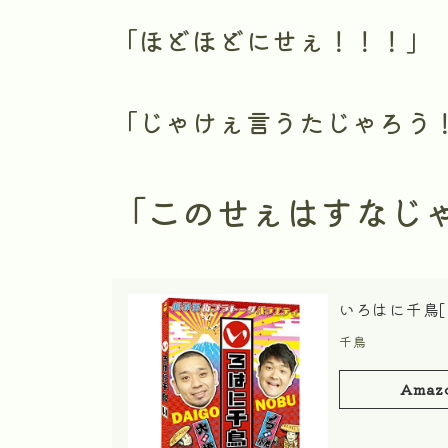
「ほどほどにせぇ！！！」
「じゃけぇ言うたじゃろう
「このせぇはすなじ
いろはに千鳥[い
千鳥
Amaz