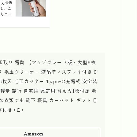
e 毛玉取り 電動 【アップグレード版・大型6枚
 毛玉クリーナー 液晶ディスプレイ付き 3
6枚刃 毛玉カッター Type-C充電式 安全装
 軽量 旅行 自宅用 家庭用 替え刃1枚付属 毛
な衣類でも 靴下 寝具 カーペット ギフト 日
付き (白)
Amazon