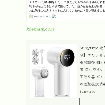
knemam.com
Sunytre
刃】けだまとり
段階調整 強力
置 持ちやすい
玉取り器 どん
本語取扱説明書
Sunytree