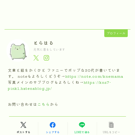
プロフィール
とらはる
元気に息をしています
文章と絵をかくひと ファニーでポップな30代が書いていま
す。 noteもよろしくどうぞ→
https://note.com/knemama
写真メインのサブブログもよろしくね→
https://kns7-
pink1.hatenablog.jp/
お問い合わせは
こちら
から
ポストする
シェアする
LINEで送る
URLをコピー