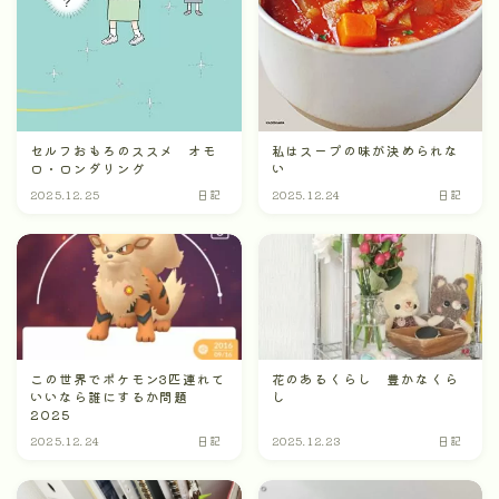
セルフおもろのススメ オモ
私はスープの味が決められな
ロ・ロンダリング
い
2025.12.25
日記
2025.12.24
日記
この世界でポケモン3匹連れて
花のあるくらし 豊かなくら
いいなら誰にするか問題
し
2025
2025.12.24
日記
2025.12.23
日記