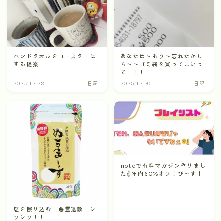
ハンドタオルをコースターに
あなたは～もう～忘れたかし
する提案
ら～～ゴミ袋を買ってこいっ
て…！！
2025.12.22
日記
2025.12.20
日記
noteで有料マガジン作りまし
た✌年内60%オフ！ぴ〜す！
塩を擦り込む 悪霊退散 シ
ッシッ！！