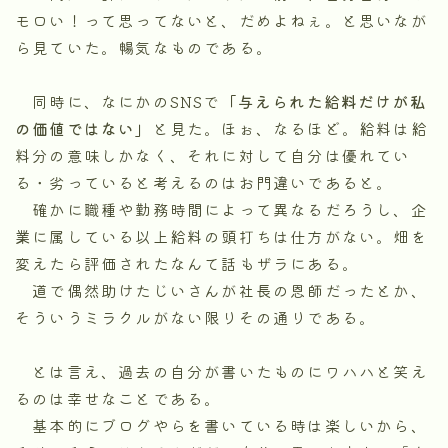
モロい！って思ってないと、だめよねぇ。と思いなが
ら見ていた。暢気なものである。
同時に、なにかのSNSで
「与えられた給料だけが私
の価値ではない」
と見た。ほぉ、なるほど。給料は給
料分の意味しかなく、それに対して自分は優れてい
る・劣っていると考えるのはお門違いであると。
確かに職種や勤務時間によって異なるだろうし、企
業に属している以上給料の頭打ちは仕方がない。畑を
変えたら評価されたなんて話もザラにある。
道で偶然助けたじいさんが社長の恩師だったとか、
そういうミラクルがない限りその通りである。
とは言え、過去の自分が書いたものにワハハと笑え
るのは幸せなことである。
基本的にブログやらを書いている時は楽しいから、