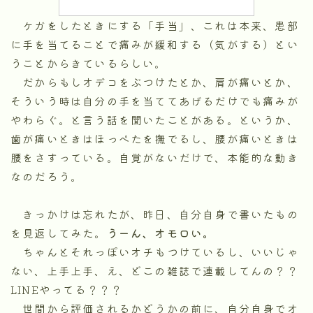
ケガをしたときにする「手当」、これは本来、患部
に手を当てることで痛みが緩和する（気がする）とい
うことからきているらしい。
だからもしオデコをぶつけたとか、肩が痛いとか、
そういう時は自分の手を当ててあげるだけでも痛みが
やわらぐ。と言う話を聞いたことがある。というか、
歯が痛いときはほっぺたを撫でるし、腰が痛いときは
腰をさすっている。自覚がないだけで、本能的な動き
なのだろう。
きっかけは忘れたが、昨日、自分自身で書いたもの
を見返してみた。
うーん、オモロい。
ちゃんとそれっぽいオチもつけているし、いいじゃ
ない、上手上手、え、どこの雑誌で連載してんの？？
LINEやってる？？？
世間から評価されるかどうかの前に、自分自身でオ