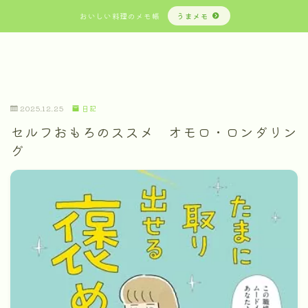
おいしい料理のメモ帳
うまメモ
2025.12.25
日記
セルフおもろのススメ オモロ・ロンダリン
グ