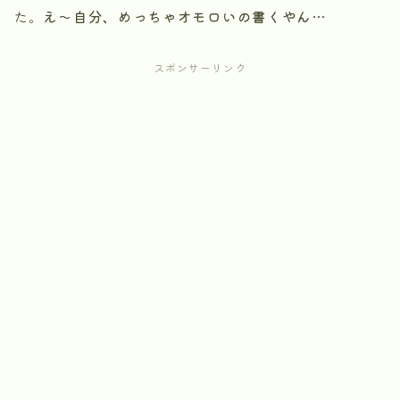
た。
え～自分、めっちゃオモロいの書くやん…
スポンサーリンク