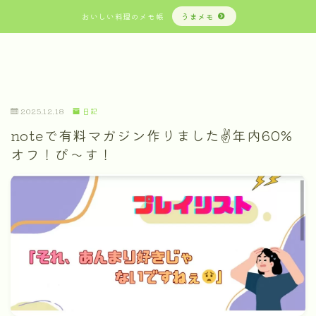
おいしい料理のメモ帳
うまメモ
2025.12.18
日記
noteで有料マガジン作りました✌年内60%
オフ！ぴ〜す！