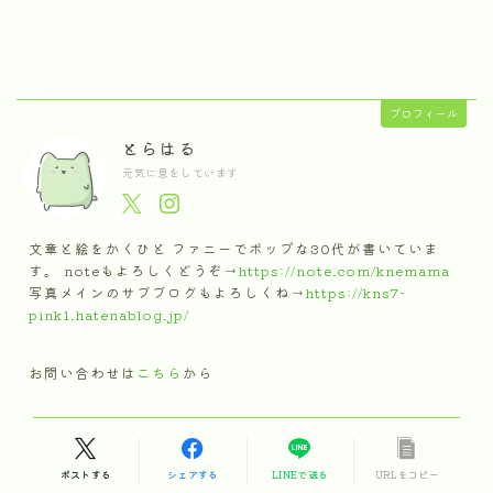
プロフィール
とらはる
元気に息をしています
文章と絵をかくひと ファニーでポップな30代が書いていま
す。 noteもよろしくどうぞ→
https://note.com/knemama
写真メインのサブブログもよろしくね→
https://kns7-
pink1.hatenablog.jp/
お問い合わせは
こちら
から
ポストする
シェアする
LINEで送る
URLをコピー