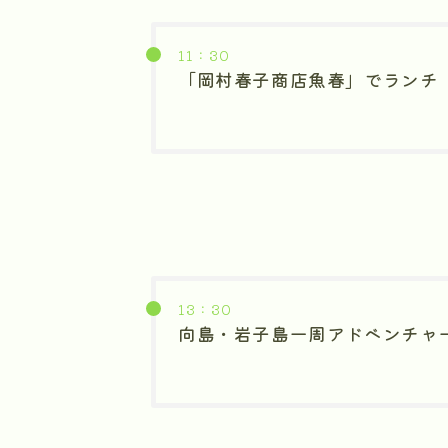
11：30
「岡村春子商店魚春」でランチ
13：30
向島・岩子島一周アドベンチャ