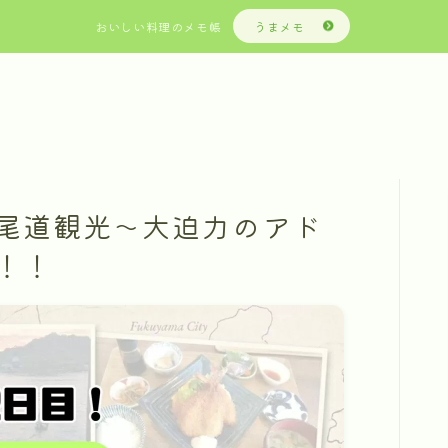
おいしい料理のメモ帳
うまメモ
尾道観光～大迫力のアド
！！