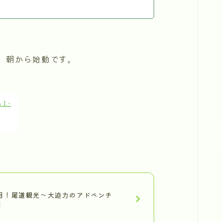
、朝から始動です。
Ｉ−
目！尾道観光～大迫力のアドベンチ
！