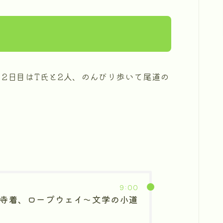
、2日目はT氏と2人、のんびり歩いて尾道の
9:00
寺着、ロープウェイ～文学の小道