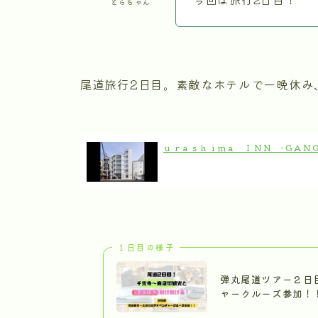
とらちゃん
尾道旅行2日目。素敵なホテルで一晩休み
ｕｒａｓｈｉｍａ ＩＮＮ −ＧＡＮＧ
１日目の様子
弾丸尾道ツアー２日
ャークルーズ参加！