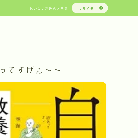
おいしい料理のメモ帳
うまメモ
ってすげぇ〜〜