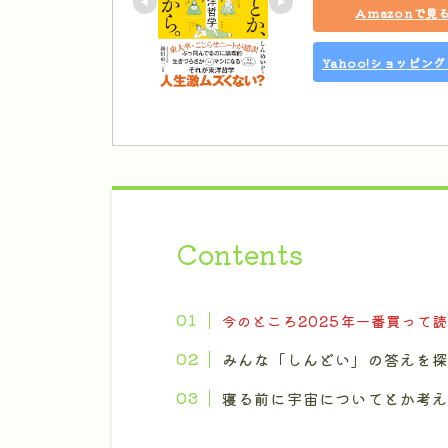
Amazonで見
Yahoo!ショッピン
Contents
今のところ2025年一番買って
みんな「しんどい」の答えを
寝る前に宇宙についてとか考