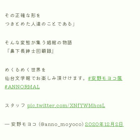
その正確な形を
つきとめた人達のことである」
そんな変態が集う娼館の物語
『鼻下長紳士回顧録』
めくるめく世界を
仙台文学館でお楽しみ頂けけます。
#安野モヨコ展
#ANNORMAL
スタッフ
pic.twitter.com/XNfYWMhcsL
— 安野モヨコ (@anno_moyoco)
2020年12月2日