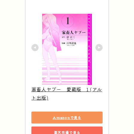
家畜人ヤプー　愛蔵版　1 (アル
ト出版)
Amazonで見る
楽天市場で見る