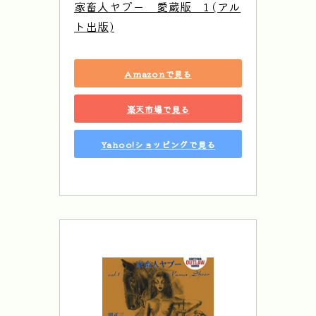
家畜人ヤプー　愛蔵版　1 (アル
ト出版)
Amazonで見る
楽天市場で見る
Yahoo!ショッピングで見る