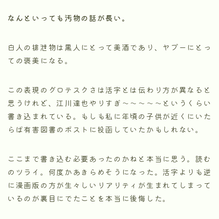
なんといっても汚物の話が長い。
白人の排泄物は黒人にとって美酒であり、ヤプーにとっ
ての褒美になる。
この表現のグロテスクさは活字とは伝わり方が異なると
思うけれど、江川達也やりすぎ～～～～～というくらい
書き込まれている。もしも私に年頃の子供が近くにいた
らば有害図書のポストに投函していたかもしれない。
ここまで書き込む必要あったのかねと本当に思う。読む
のツライ。何度かあきらめそうになった。活字よりも逆
に漫画版の方が生々しいリアリティが生まれてしまって
いるのが裏目にでたことを本当に後悔した。