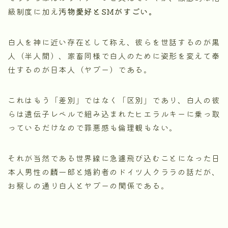
級制度に加え
汚物愛好とSMがすごい。
白人を神に近い存在として称え、彼らを世話するのが黒
人（半人間）、家畜同様で白人のために姿形を変えて奉
仕するのが日本人（ヤプー）である。
これはもう「差別」ではなく「区別」であり、白人の彼
らは遺伝子レベルで組み込まれたヒエラルキーに乗っ取
っているだけなので罪悪感も倫理観もない。
それが当然である世界線に急遽飛び込むことになった日
本人男性の麟一郎と婚約者のドイツ人クララの話だが、
お察しの通り白人とヤプーの関係である。