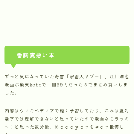
一番胸糞悪い本
ずっと気になっていた奇書「家畜人ヤプー」、江川達也
漫画が楽天koboで一冊99円だったのでまとめ買いしま
した。
内容はウィキペディアで軽く予習しており、これは絶対
活字では理解できないと思っていたので漫画ならラッキ
～！と思った数分後、
めｃｃｃｙｃっちゃｃっ後悔し