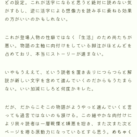
どの設定。これが活字になると思うと絶対に読めない気
がするし、逆に活字による想像力を読み手に委ねる効果
の方がいいのかもしれない。
これが登場人物の性癖ではなく『生活』のため尚たちが
悪い。物語の主軸に肉付けをしている脚注がほとんどを
占めており、本当にストーリーが進まない。
いやもうええて、という読者を置き去りにつらつらと解
説が新しい文字を含めて進んでいくのだからもうたまら
ない。いい加減にしろと何度かキレた。
だが、だからこそこの物語がようやっと進んでいくと言
っても過言ではないのも頷ける。この細やかな肉付けに
より我々読者は一層戦慄と嫌悪を抱き、また次また次と
ページを捲る原動力になっているとすら思う。
めちゃく