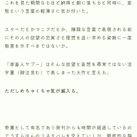
これを見た瞬間なるほど納得と腑に落ちると同時に、変
態という言葉の軽薄さに気が付いた。
スケベだとかマニアだとか、陳腐な言葉で表現される前
にその人の欲望の忠実さと理想を追い求める姿勢に一度
敬意を示すべきではないか。
「家畜人ヤプー」はそんな欲望と妄想を尋常ではない活
字量（脚注含む）で表しきった大作と言える。
ただしめちゃくちゃ気が滅入る。
奇書として有名であり発刊からも時間が経過しているの
でうすらほんのりネタバレを交えていくが、徹底的な階