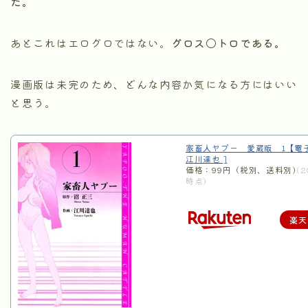
た。
あとこれはエログロではない。
グロス〇トロである。
漫画版は未完のため、どんな内容か気になる方にはいい
と思う。
家畜人ヤプー 愛蔵版 1【電
江川達也 ]
価格：99円（税別、送料別)
(2
時点)
楽天