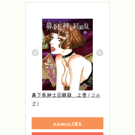
鼻下長紳士回顧録　上巻 (コル
ク)
Amazonで見る