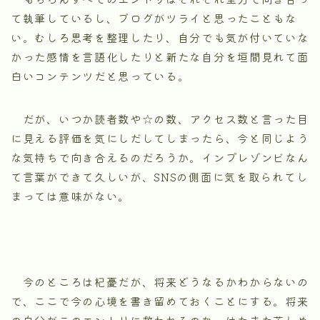
て執筆しているし、ブログがツライと思ったこともな
い。むしろ思考を整理したり、自分でも気が付いていな
かった感情を言語化したりと新たな自分を垣間見れて面
白いコンテンツだと思っている。
だが、いつか読者数や☆の数、アクセス数と言った目
に見える評価を気にしだしてしまったら、今と同じよう
な気持ちで向き合えるのだろうか。インプレゾンビなん
て言葉ができて久しいが、SNSの側面に気を取られてし
まっては意味がない。
今のところは杞憂だが、将来どうなるかわからないの
で、ここで今の心境を書き留めておくことにする。将来
の自分がこのエントリに救われるのか、はたまた苦しめ