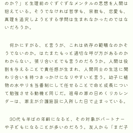
のか？」と生理前のぐずぐずなメンタルの思想を人間は
抱えている。そうでなければ哲学も、宗教も、恋愛も、
真理を追究しようとする学問は生まれなかったのではな
いだろうか。
何かにすがる、と言うが、これは依存の範疇なのかそ
うでないのか。はたまたもっと適切な呼び方があるのか
わからない。張り合いとでも言うのだろうか。人間は役
割を与えることで責任感が生まれ、人間同士の生活に関
わり合いを持つきっかけになりやすいと言う。幼子に植
物の水やりを当番制にして任せることで命と成長につい
て勉強させる動機と同じだ。祖母の家の日めくりカレン
ダーは、家主が介護施設に入所した日で止まっている。
30代も半ばの年齢になると、その対象がパートナー
や子どもになることが多いのだろう。友人から「まだ子