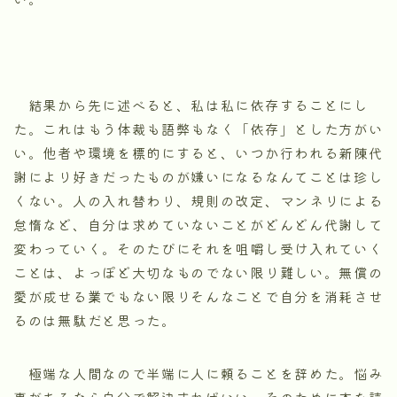
結果から先に述べると、私は私に依存することにし
た。これはもう体裁も語弊もなく「依存」とした方がい
い。他者や環境を標的にすると、いつか行われる新陳代
謝により好きだったものが嫌いになるなんてことは珍し
くない。人の入れ替わり、規則の改定、マンネリによる
怠惰など、自分は求めていないことがどんどん代謝して
変わっていく。そのたびにそれを咀嚼し受け入れていく
ことは、よっぽど大切なものでない限り難しい。無償の
愛が成せる業でもない限りそんなことで自分を消耗させ
るのは無駄だと思った。
極端な人間なので半端に人に頼ることを辞めた。悩み
事があるなら自分で解決すればいい。そのために本を読