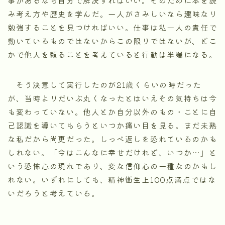
み考え方や歴史を学んだ。一人がさみしいなら趣味なり
勉強することを見つければいい。仕事は私一人の責任で
動いているものではないからこの限りではないが、どこ
かで他人を頼ることを考えていると行動は半端になる。
そう決意して実行したのが21歳くらいの時だった
が、当時よりだいぶ丸くなったとはいえその気持ちは今
も変わっていない。他人とか自分以外のもの・ことに自
己認識を導いてもらうといつか痛い目を見る。まだ未熟
な私だから尚更だった。しっぺ返しを恐れているのかも
しれない。「今はこんなに幸せだけれど、いつか…」と
いう恐怖心の現れであり、変な信仰心の一種なのかもし
れない。いずれにしても、精神衛生上100点満点ではな
いだろうと考えている。