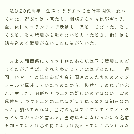
私は20代前半、生活のほぼすべてを仕事関係に委ね
ていた。遊ぶのは同僚たち、相談するのも他部署の先
輩、休日のボランティア活動も同僚と同じだった。そし
てふと、その環境から離れたいと思ったとき、他に足を
踏み込める環境がないことに気が付いた。
元来人間関係にリセット癖のある私は同じ環境にとど
まるのが苦手だ。それをわかっていたはずなのに、一週
間、いや一年のほとんどを会社関連の人たちとのスケジ
ュールで構成していたものだから、抜け出すのにずいぶ
ん苦労した。関係を断つことが難しいのではない、次の
環境を見つけることがこれほどまでに大変とは知らなか
った。調べてみれば、当時の私はアイデンティティ・ク
ライシスだったと言える。当時にそんなけったいな名前
を知っていれば心の持ちようは変わっていたかもしれな
い。