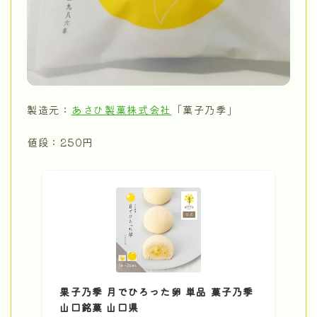
製造元：
あさひ製菓株式会社
「菓子乃季」
値段：250円
果子乃季 月でひろった卵 単品 菓子乃季
山口銘菓 山口県