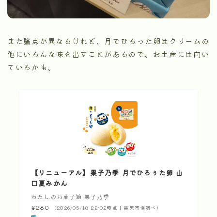
また論点が異なるけれど、月でひろった卵はクリームの
他にいろんな味を出すことがあるので、お土産には向い
ているかも。
【リニューアル】果子乃季 月でひろぅた卵 山
口夏みかん
わたしのお菓子箱 果子乃季
¥280
（2026/05/18 22:02時点 | 楽天市場調べ）