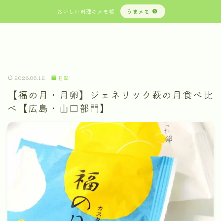
おいしい料理のメモ帳
うまメモ
2026.06.12
日記
【福の月・月卵】ジェネリック萩の月食べ比
べ【広島・山口部門】