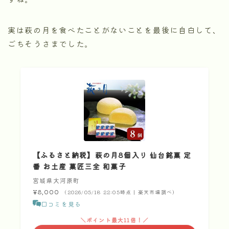
実は萩の月を食べたことがないことを最後に自白して、
ごちそうさまでした。
【ふるさと納税】萩の月8個入り 仙台銘菓 定
番 お土産 菓匠三全 和菓子
宮城県大河原町
¥8,000
（2026/05/18 22:05時点 | 楽天市場調べ）
口コミを見る
＼ポイント最大11倍！／