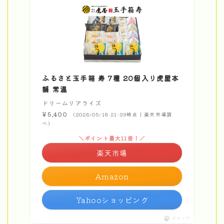
ふるさと玉手箱 寿 7種 20個入り虎屋本
舗 常温
ドリームリアライズ
¥5,400
（2026/05/18 21:39時点 | 楽天市場調
べ）
＼ポイント最大11倍！／
楽天市場
Amazon
Yahooショッピング
ポチップ