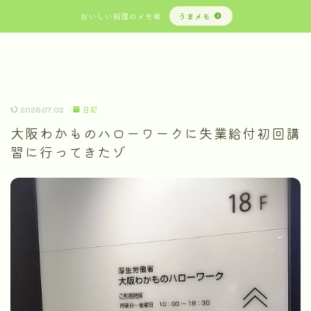
おいしい料理のメモ帳
うまメモ
2026.07.02
日記
大阪わかものハローワークに失業給付初回講
習に行ってきたゾ