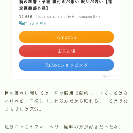
調の改善・予防 寝付きが悪い 眠りが浅い【指
定医薬部外品】
¥1,655
（2026/05/13 01:31時点 | Amazon調べ）
口コミを見る
Amazon
楽天市場
Yahooショッピング
ポチップ
目の疲れに関しては一回の服用で劇的に！ってことはな
いけれど、同様に「これ飲んだから眠れる！」と言うお
まもりには充分。
私はこっちのブルーベリー風味の方が好きだったな。