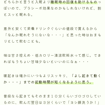
どちらかと言うと入眠より
睡眠時の回復を助けるもの
っ
ぽいので、プラシーボ効果なのかもしれないけれど、割
とスッと眠れる。
意外と安くて栄養ドリンクぐらいの値段で買えるから
「なんか眠れそうにないな・・・」と思った時はおまも
りとして飲むことも。
味は甘さ控えめ・低カロリー清涼飲料水って感じ。でき
ればもうちょい甘味少ないといいのになぁ・・・
寝起きは確かにいつもよりスッキリ、
「よし起きて動く
か・・・」までの
起動時間が短くなるように思う。
普段なら起きてもそのまま１０分くらいゴロゴロしてい
るのに、飲んだ翌日は３分くらいで「ヨシ顔洗うか！」