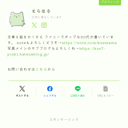
プロフィール
とらはる
元気に息をしています
文章と絵をかくひと ファニーでポップな30代が書いていま
す。 noteもよろしくどうぞ→
https://note.com/knemama
写真メインのサブブログもよろしくね→
https://kns7-
pink1.hatenablog.jp/
お問い合わせは
こちら
から
ポストする
シェアする
LINEで送る
URLをコピー
スポンサーリンク