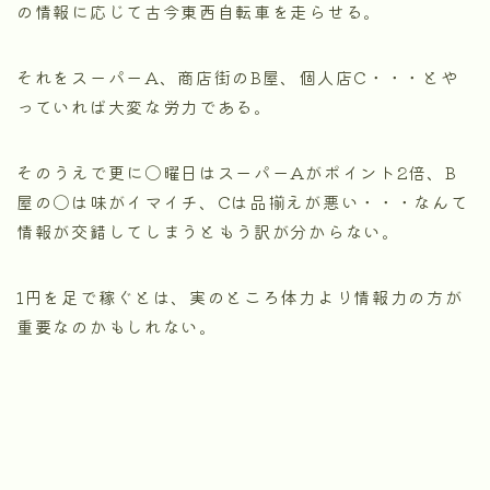
の情報に応じて古今東西自転車を走らせる。
それをスーパーA、商店街のB屋、個人店C・・・とや
っていれば大変な労力である。
そのうえで更に〇曜日はスーパーAがポイント2倍、B
屋の〇は味がイマイチ、Cは品揃えが悪い・・・なんて
情報が交錯してしまうともう訳が分からない。
1円を足で稼ぐとは、実のところ体力より情報力の方が
重要なのかもしれない。