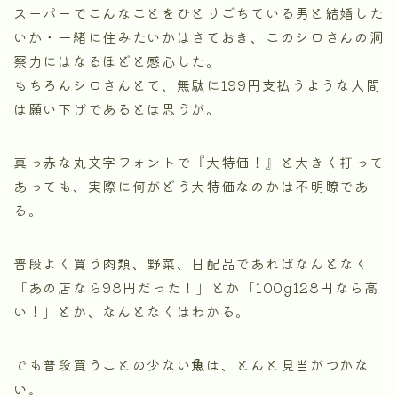
スーパーでこんなことをひとりごちている男と結婚した
いか・一緒に住みたいかはさておき、このシロさんの洞
察力にはなるほどと感心した。
もちろんシロさんとて、無駄に199円支払うような人間
は願い下げであるとは思うが。
真っ赤な丸文字フォントで『大特価！』と大きく打って
あっても、実際に何がどう大特価なのかは不明瞭であ
る。
普段よく買う肉類、野菜、日配品であればなんとなく
「あの店なら98円だった！」とか「100g128円なら高
い！」とか、なんとなくはわかる。
でも普段買うことの少ない
魚
は、とんと見当がつかな
い。