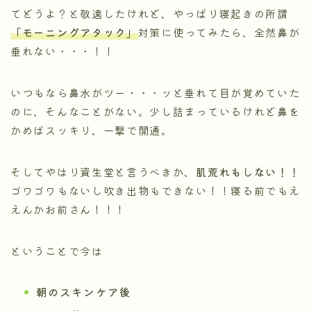
てどうよ？と敬遠したけれど、やっぱり寝起きの所謂
「モーニングアタック」
対策に使ってみたら、全然鼻が
垂れない・・・！！
いつもなら鼻水がツー・・・ッと垂れて目が覚めていた
のに、そんなことがない。少し詰まっているけれど鼻を
かめばスッキリ、一撃で開通。
そしてやはり資生堂と言うべきか、
肌荒れもしない！！
ゴワゴワもないし吹き出物もできない！！寝る前でもえ
えんかお前さん！！！
ということで今は
朝のスキンケア後