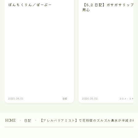
ぽんちくりん／ぱーぷー
【5.2 日記】ガサガサリップ
用心
2025.08.01
日記
2026.05.02
コスメ・スキン
HOME
日記
【アレルバリアミスト】で花粉症のズルズル鼻水が半減され
＞
＞