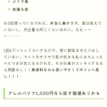
メイク後
夜寝る前
の3回使っているけれど、
本当に鼻がラク
。薬は変えて
いないし、外出量も同じくらいなのに。ええ～～
～・・・
1回4プッシュぐらいするだけ、特に馴染ませたりはし
ていない。マットなサラサラ肌が好きな私にはちょっと
べたつきが気になるけれど、その分鼻がスッキリするな
ら問題なし！！
無香料なのも使いやすくてポイント高
し！！！
アレルバリア1,500円なら試す価値ありかも