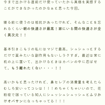
今まで出かける直前だけ使っていたから真価を実感する
ことができなかったのかなぁと思った今回。
寝る前に使うのは抵抗があったけれど、そんなことを忘
れるくらい
朝の快適さが最高！家にいる間の快適さが全
く異次元！！
基本引きこもりの私にはマジで最高。シュシュっとする
だけで薬みたいな副作用もないしラクすぎ。最近は常に
机の上に置いて、出かけるときはカバンの中に忍ばせ
て。
もう離れたくない・・・！！
高いかもと思ったけれど、鼻セレブの消費量を考えたら
むしろ安いってコレは！！！めちゃくちゃいいので、花
粉症で困っている知人にシュッシュシュッシュと
ふりか
けオバサン
になっちゃってる！！！