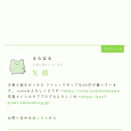
プロフィール
とらはる
元気に息をしています
文章と絵をかくひと ファニーでポップな30代が書いていま
す。 noteもよろしくどうぞ→
https://note.com/knemama
写真メインのサブブログもよろしくね→
https://kns7-
pink1.hatenablog.jp/
お問い合わせは
こちら
から