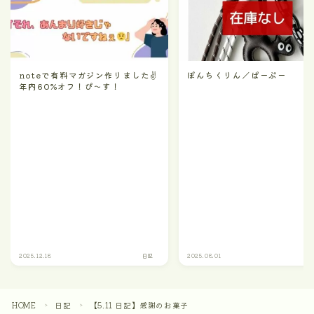
noteで有料マガジン作りました✌
ぽんちくりん／ぱーぷー
年内60%オフ！ぴ〜す！
2025.12.18
日記
2025.08.01
HOME
日記
【5.11 日記】感謝のお菓子
＞
＞