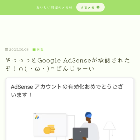
おいしい料理のメモ帳
うまメモ
2025.06.08
日記
やっっっとGoogle AdSenseが承認された
ぞ！∩( ・ω・)∩ばんじゃーい