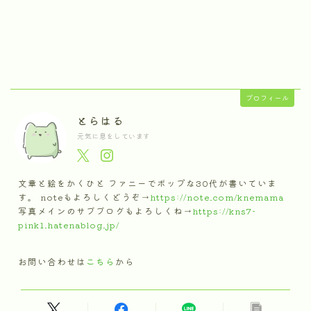
プロフィール
とらはる
元気に息をしています
文章と絵をかくひと ファニーでポップな30代が書いていま
す。 noteもよろしくどうぞ→
https://note.com/knemama
写真メインのサブブログもよろしくね→
https://kns7-
pink1.hatenablog.jp/
お問い合わせは
こちら
から