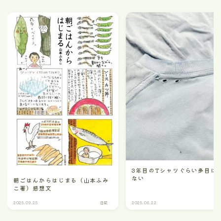
3年目のTシャツぐらい多目に
ない
朝ごはんからはじまる（山本ふみ
こ著）感想文
2025.09.25
日記
2025.06.22