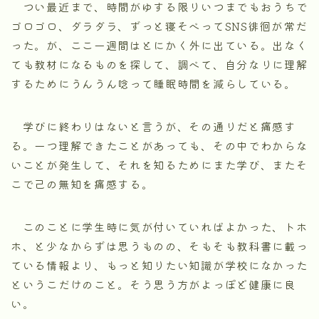
つい最近まで、時間がゆする限りいつまでもおうちで
ゴロゴロ、ダラダラ、ずっと寝そべってSNS徘徊が常だ
った。が、ここ一週間はとにかく外に出ている。出なく
ても教材になるものを探して、調べて、自分なりに理解
するためにうんうん唸って睡眠時間を減らしている。
学びに終わりはないと言うが、その通りだと痛感す
る。一つ理解できたことがあっても、その中でわからな
いことが発生して、それを知るためにまた学び、またそ
こで己の無知を痛感する。
このことに学生時に気が付いていればよかった、トホ
ホ、と少なからずは思うものの、そもそも教科書に載っ
ている情報より、もっと知りたい知識が学校になかった
というこだけのこと。そう思う方がよっぽど健康に良
い。