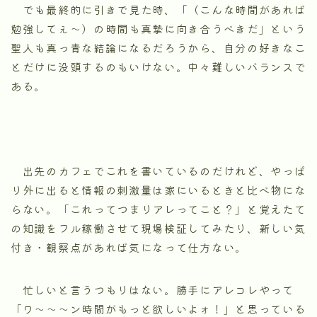
でも最終的に引きで見た時、「（こんな時間があれば
勉強してぇ～）の時間も真摯に向き合うべきだ」という
聖人も真っ青な結論になるだろうから、自分の好きなこ
とだけに没頭するのもいけない。中々難しいバランスで
ある。
出先のカフェでこれを書いているのだけれど、やっぱ
り外に出ると情報の刺激量は家にいるときと比べ物にな
らない。「これってつまりアレってこと？」と覚えたて
の知識をフル稼働させて現場検証してみたり、新しい気
付き・観察点があれば気になって仕方ない。
忙しいと言うつもりはない。勝手にアレコレやって
「ワ～～～ン時間がもっと欲しいよォ！」と思っている