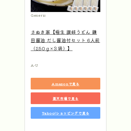
Generic
さぬき家【極生 讃岐うどん 鎌
田醤油 だし醤油付セット 6人前
（250ｇ×３袋）】
A-U
Amazonで見る
楽天市場で見る
Yahoo!ショッピングで見る