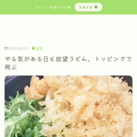
おいしい料理のメモ帳
うまメモ
2025.06.13
日記
やる気がある日と欲望うどん。トッピングで
飛ぶ