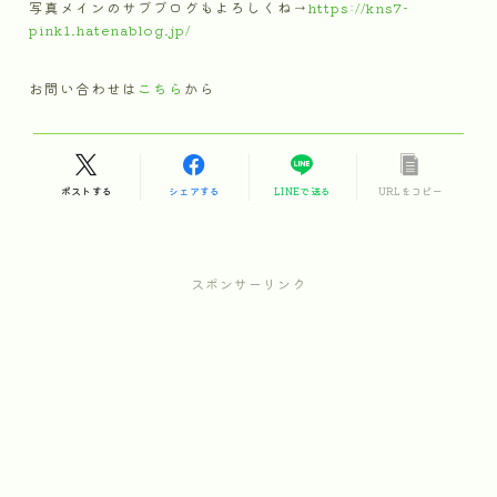
写真メインのサブブログもよろしくね→
https://kns7-
pink1.hatenablog.jp/
お問い合わせは
こちら
から
ポストする
シェアする
LINEで送る
URLをコピー
スポンサーリンク