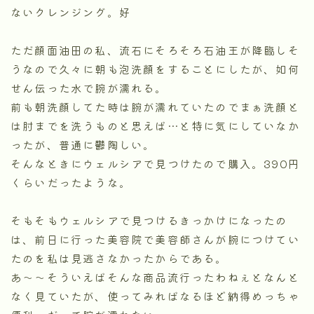
ないクレンジング。好
ただ顔面油田の私、流石にそろそろ石油王が降臨しそ
うなので久々に朝も泡洗顔をすることにしたが、如何
せん伝った水で腕が濡れる。
前も朝洗顔してた時は腕が濡れていたのでまぁ洗顔と
は肘までを洗うものと思えば…と特に気にしていなか
ったが、普通に鬱陶しい。
そんなときにウェルシアで見つけたので購入。390円
くらいだったような。
そもそもウェルシアで見つけるきっかけになったの
は、前日に行った美容院で美容師さんが腕につけてい
たのを私は見逃さなかったからである。
あ〜〜そういえばそんな商品流行ったわねぇとなんと
なく見ていたが、使ってみればなるほど納得めっちゃ