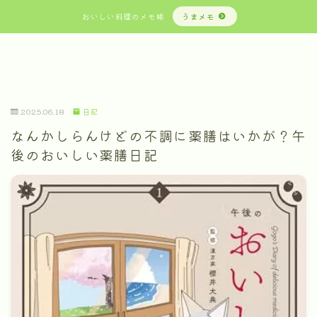
おいしい料理のメモ帳
うまメモ
2025.06.18
日記
なんかしらんけどの不調に薬膳はいかが？午
後のおいしい薬膳日記