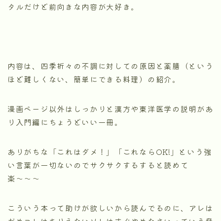
タルだけど前向きな内容が大好き。
内容は、四季折々の不調に対しての原因と薬膳（という
ほど難しくない、簡単にできる料理）の紹介。
漫画ページ以外はしっかりと漢方や東洋医学の説明があ
り入門編にちょうどいい一冊。
ありがちな「これはダメ！」「これならOK!」という強
い言葉が一切ないのでサクサクするすると読めて
楽〜〜〜
こういう本って助けが欲しいから読んでるのに、アレは
だめコレはありえないソレはすぐやめなさいっていう脅