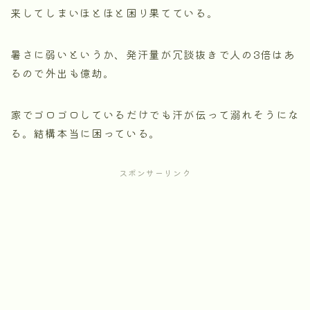
来してしまいほとほと困り果てている。
暑さに弱いというか、発汗量が冗談抜きで人の3倍はあ
るので外出も億劫。
家でゴロゴロしているだけでも汗が伝って溺れそうにな
る。結構本当に困っている。
スポンサーリンク