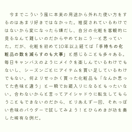
今までこういう風に本来の用途から外れた使い方をす
るのはあまり好きではなかった。推奨されているわけで
はないから変になったら嫌だし、自分の化粧を客観的に
見るなんて難しいのだからやめておこう…と思ってい
た。だが、化粧を初めて10年以上経てば
「手持ちの化
粧品の数を減らすのも大事」
と感じることも多々ある。
毎日キャンバスのようにメイクを楽しんでいるわけでも
ないし、シーズンごとにアイテムを買い足しているわけ
でもない。何よりせっかく買った化粧品も「なんか思っ
てた色味と違う」と一瞬でお蔵入りになるともったいな
い。合わないからと言ってアイシャドウに転生してもら
うこともできないのだから、とりあえず一回、それっぽ
い色味のパウダーで試してみよう！とひらめきが功を奏
した稀有な例だ。