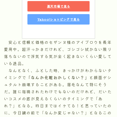
楽天市場で見る
Yahoo!ショッピングで見る
安心と信頼と価格のセザンヌ様のアイブロウを長年
愛用中。超汗っかきだけれど、ゴシゴシ拭かない限り
落ちないので浮気する気が全く起きないくらい愛して
いる逸品。
なんとなく、ふとした時、きっかけがわからないタ
イミングで
「なんか化粧おかしくない？」
と顔面ゲシ
ュタルト崩壊することがある。眉毛なんて特にそう
だ。誰に指摘されたわけでもないのだけれど、だいた
いコスメの底が見えるくらいのタイミングで「あ
れ？」となる。昨日まではイケてる！と思っていたの
に、今日鏡の前で「なんか変じゃない？」となるこの