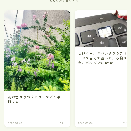
こちらの記事もどうぞ
ロジクールのパンタグラフキ
ードを自分で直した、心臓は
た。MX KEYS mini
花の色はうつりにけりな／四季
折々の
2025.07.29
日記
2026.05.02
ガジェ