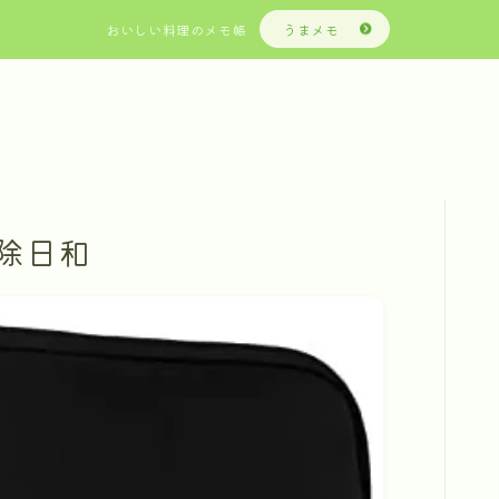
おいしい料理のメモ帳
うまメモ
除日和