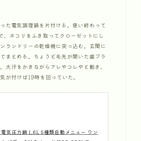
った電気調理鍋を片付ける。使い終わって
で、ホコリをふき取ってクローゼットにし
インランドリーの乾燥機に突っ込む。玄関に
紐でまとめる。ちょうど毛先が開いた歯ブラ
る。大汗をかきながらアレやコレやと動き、
気が付けば19時を回っていた。
電気圧力鍋 1.6L 5種類自動メニュー ワン