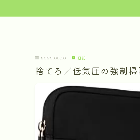
2025.08.10
日記
捨てろ／低気圧の強制掃