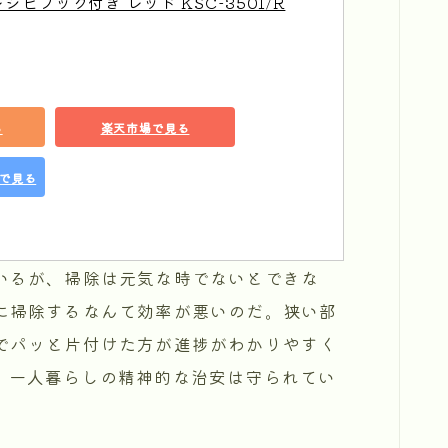
シピブック付き レッド KSC-3501/R
る
楽天市場で見る
グで見る
いるが、掃除は元気な時でないとできな
に掃除するなんて効率が悪いのだ。狭い部
でパッと片付けた方が進捗がわかりやすく
、一人暮らしの精神的な治安は守られてい