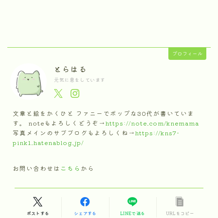
プロフィール
とらはる
元気に息をしています
文章と絵をかくひと ファニーでポップな30代が書いていま
す。 noteもよろしくどうぞ→
https://note.com/knemama
写真メインのサブブログもよろしくね→
https://kns7-
pink1.hatenablog.jp/
お問い合わせは
こちら
から
ポストする
シェアする
LINEで送る
URLをコピー