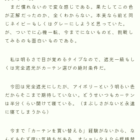
まだ慣れないので変な感じである。果たしてこの色
が正解だったのか、全くわからない。本来なら前と同
じネイビーもしくはグレーにしようと思っていた。
が、ついでに心機一転、今までにないものと、挑戦し
てみるのも面白いものである。
私は明るさで目が覚めるタイプなので、遮光一級もし
くは完全遮光がカーテン選びの絶対条件だ。
今回は完全遮光にしたが、アイボリーという明るい色
だからそこまで期待していない。どうせいつもカーテン
は半分くらい開けて寝ている。（まぶしさがないと永遠
に寝てしまうから）
今まで「カーテンを買い替える」経験がないから、な
んともむず痒い気持ちがある。オシャレな人なら模様替