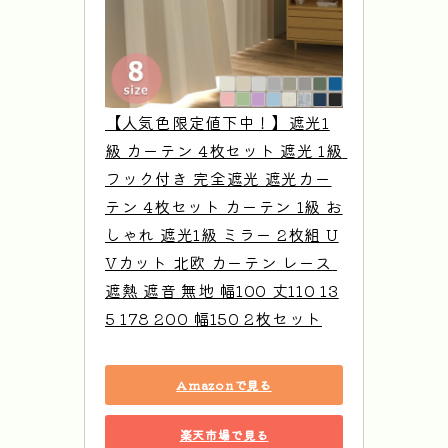
【人気色限定値下中！】遮光1
級 カーテン 4枚セット 遮光 1級 
フック付き 完全遮光 遮光カー
テン 4枚セット カーテン 1級 お
しゃれ 遮光1級 ミラー 2枚組 U
Vカット 北欧 カーテン レース 
遮熱 遮音 無地 幅100 丈110 13
5 178 200 幅150 2枚セット
Amazonで見る
楽天市場で見る