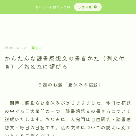
おいしい料理のメモ帳
うまメモ
2026.05.21
日記
かんたんな読書感想文の書きかた（例文付
き）／おとなに媚びろ
今週のお題
「夏休みの宿題」
期待に胸膨らむ夏休みがはじまりました。今日は宿題
の中でも三大鬼門の一つ、読書感想文の書き方について
説明いたします。ちなみに三大鬼門は自由研究・読書感
想文・毎日の日記です。私の文章についての説明は別エ
ントリをご覧ください。