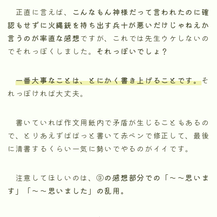
正直に言えば、
こんなもん神様だって言われたのに確
認もせずに火縄銃を持ち出す兵十が悪いだけじゃねえか
言うのが率直な感想
ですが、これでは先生ウケしないの
でそれっぽくしました。
それっぽいでしょ？
一番大事なことは、とにかく書き上げることです。
そ
れっぽければ大丈夫。
書いていれば作文用紙内で矛盾が生じることもあるの
で、とりあえずばばっと書いて赤ペンで修正して、最後
に清書するくらい一気に勢いでやるのがイイです。
注意してほしいのは、
③の感想部分での「～～思いま
す」「～～思いました」の乱用。