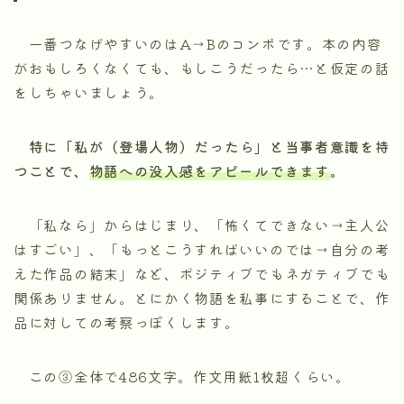
一番つなげやすいのはA→Bのコンボです。本の内容
がおもしろくなくても、もしこうだったら…と仮定の話
をしちゃいましょう。
特に「私が（登場人物）だったら」と当事者意識を持
つことで、
物語への没入感をアピールできます
。
「私なら」からはじまり、「怖くてできない→主人公
はすごい」、「もっとこうすればいいのでは→自分の考
えた作品の結末」など、ポジティブでもネガティブでも
関係ありません。とにかく物語を私事にすることで、作
品に対しての考察っぽくします。
この③全体で486文字。作文用紙1枚超くらい。