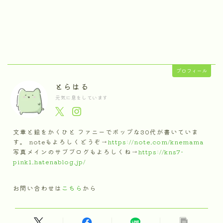
プロフィール
とらはる
元気に息をしています
文章と絵をかくひと ファニーでポップな30代が書いていま
す。 noteもよろしくどうぞ→
https://note.com/knemama
写真メインのサブブログもよろしくね→
https://kns7-
pink1.hatenablog.jp/
お問い合わせは
こちら
から