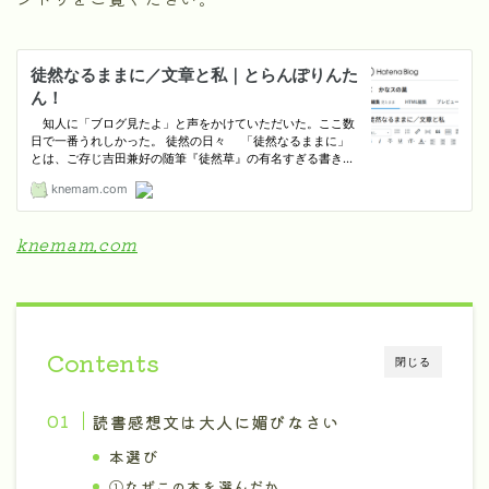
knemam.com
Contents
閉じる
読書感想文は大人に媚びなさい
本選び
①なぜこの本を選んだか